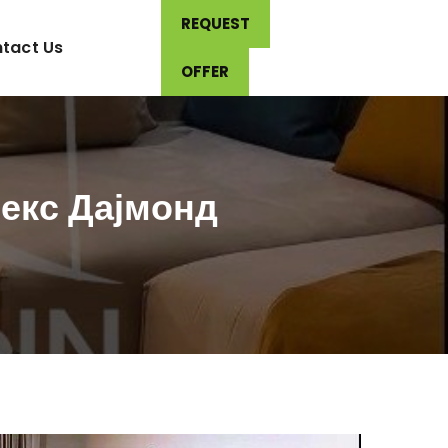
REQUEST
tact Us
OFFER
лекс Дајмонд