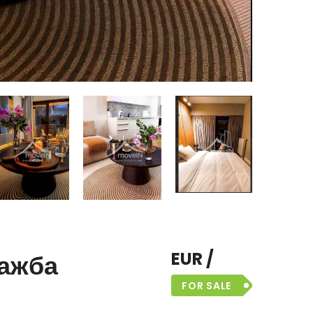
EUR /
дажба
FOR SALE