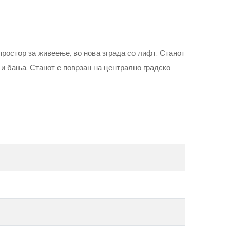
ростор за живеење, во нова зграда со лифт. Станот
 и бања. Станот е поврзан на централно градско