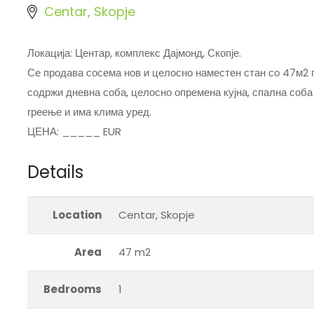
Centar, Skopje
Локација: Центар, комплекс Дајмонд, Скопје.
Се продава сосема нов и целосно наместен стан со 47м2 п
содржи дневна соба, целосно опремена кујна, спална соба
греење и има клима уред.
ЦЕНА: _____ EUR
Details
Location
Centar, Skopje
Area
47 m2
Bedrooms
1