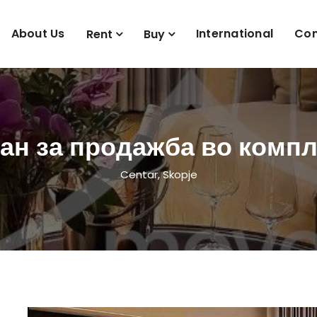
About Us
International
Con
Rent
Buy
ан за продажба во комп
Centar, Skopje