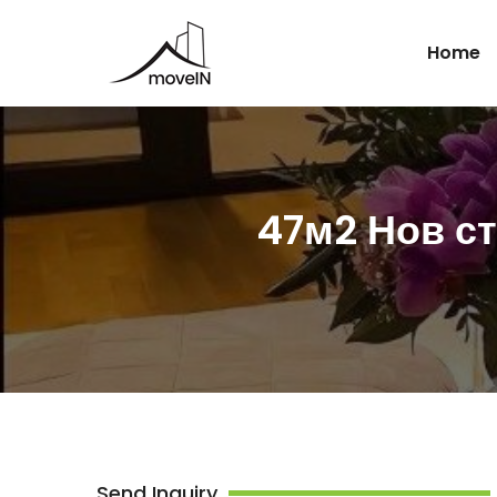
Home
47м2 Нов ст
Send Inquiry