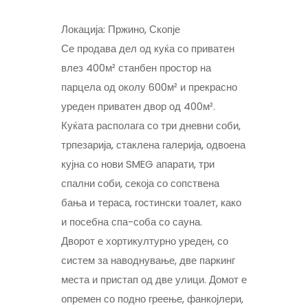
Локација: Пржино, Скопје
Се продава дел од куќа со приватен
влез 400м² станбен простор на
парцела од околу 600м² и прекрасно
уреден приватен двор од 400м².
Куќата располага со три дневни соби,
трпезарија, стаклена галерија, одвоена
кујна со нови SMEG апарати, три
спални соби, секоја со сопствена
бања и тераса, гостински тоалет, како
и посебна спа-соба со сауна.
Дворот е хортикултурно уреден, со
систем за наводнување, две паркинг
места и пристап од две улици. Домот е
опремен со подно греење, фанкојлери,