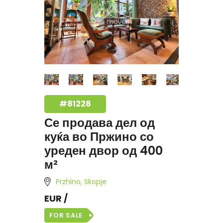
#81228
Се продава дел од
куќа во Пржино со
уреден двор од 400
м²
Przhino, Skopje
EUR /
FOR SALE