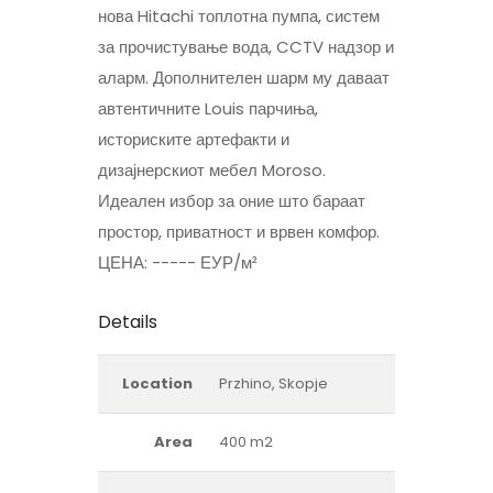
нова Hitachi топлотна пумпа, систем
за прочистување вода, CCTV надзор и
аларм. Дополнителен шарм му даваат
автентичните Louis парчиња,
историските артефакти и
дизајнерскиот мебел Moroso.
Идеален избор за оние што бараат
простор, приватност и врвен комфор.
ЦЕНА: ----- ЕУР/м²
Details
Location
Przhino, Skopje
Area
400 m2