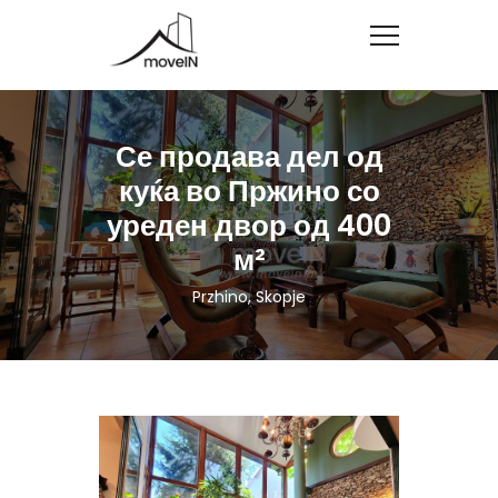
Се продава дел од
куќа во Пржино со
уреден двор од 400
м²
Przhino, Skopje